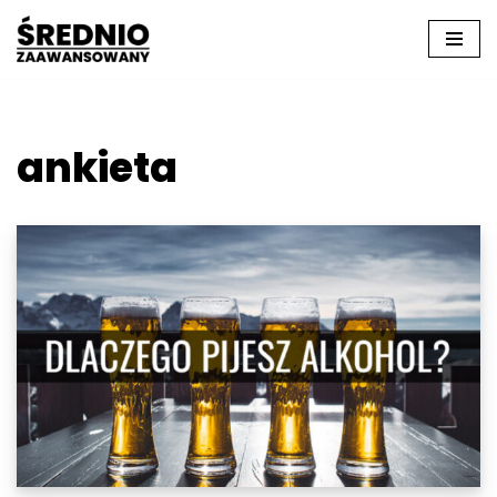
Przejdź
do
treści
ankieta