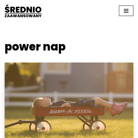
Przejdź
do
treści
power nap