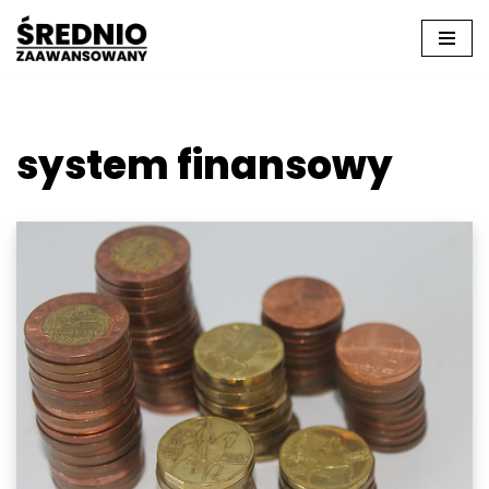
Przejdź
do
treści
system finansowy